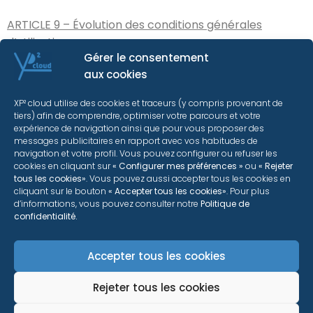
ARTICLE 9 – Évolution des conditions générales
d’utilisation
Gérer le consentement
aux cookies
Le Site xp2cloud.com se réserve le droit de modifier les
clauses de ces conditions générales d’utilisation à
XP² cloud utilise des cookies et traceurs (y compris provenant de
tout moment et sans justification.
tiers) afin de comprendre, optimiser votre parcours et votre
expérience de navigation ainsi que pour vous proposer des
messages publicitaires en rapport avec vos habitudes de
navigation et votre profil. Vous pouvez configurer ou refuser les
cookies en cliquant sur
« Configurer mes préférences »
ou
« Rejeter
tous les cookies»
. Vous pouvez aussi accepter tous les cookies en
cliquant sur le bouton
« Accepter tous les cookies»
. Pour plus
d’informations, vous pouvez consulter notre
Politique de
confidentialité.
Accepter tous les cookies
Les Conditions Générales d’Utilisation
Rejeter tous les cookies
Téléchargeables