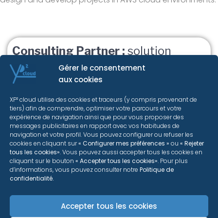
Consulting Partner :
solution
integrator in AWS cloud
Gérer le consentement
aux cookies
XP² cloud utilise des cookies et traceurs (y compris provenant de
Training :
training in AWS cloud
tiers) afin de comprendre, optimiser votre parcours et votre
expérience de navigation ainsi que pour vous proposer des
solutions
messages publicitaires en rapport avec vos habitudes de
navigation et votre profil. Vous pouvez configurer ou refuser les
cookies en cliquant sur
« Configurer mes préférences »
ou
« Rejeter
tous les cookies»
. Vous pouvez aussi accepter tous les cookies en
cliquant sur le bouton
« Accepter tous les cookies»
. Pour plus
d’informations, vous pouvez consulter notre
Politique de
confidentialité.
More information
Accepter tous les cookies